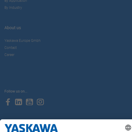
By Application
By Industry
About us
Yaskawa Europe Gmbh
Contact
Career
Follow us on...