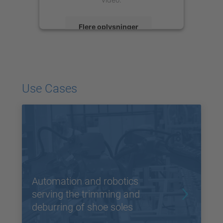
Flere oplysninger
Accepter
powered by
Usercentrics Consent
Management Platform
Use Cases
Automation and robotics
serving the trimming and
deburring of shoe soles