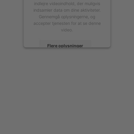
indlejre videoindhold, der muligvis
indsamler data om dine aktiviteter.
Gennemgå oplysningerne, og
accepter tjenesten for at se denne
video.
Flere oplysninger
Accepter
powered by
Usercentrics Consent
Management Platform