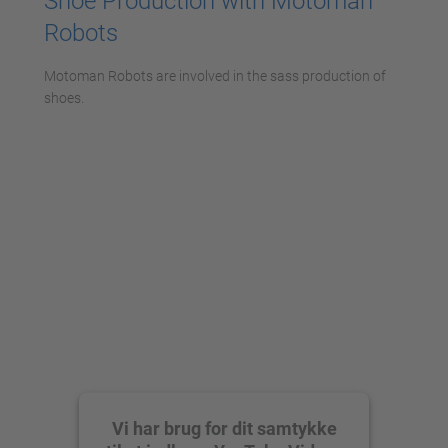
Shoe Production with Motoman
Management Platform
Robots
Motoman Robots are involved in the sass production of
shoes.
Vi har brug for dit samtykke