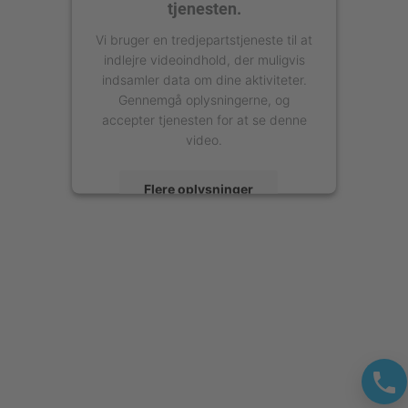
tjenesten.
Vi bruger en tredjepartstjeneste til at
indlejre videoindhold, der muligvis
indsamler data om dine aktiviteter.
Gennemgå oplysningerne, og
accepter tjenesten for at se denne
video.
Flere oplysninger
Accepter
powered by
Usercentrics Consent
Management Platform