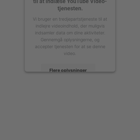
til at indlæse YouTube Video-
tjenesten.
Vi bruger en tredjepartstjeneste til at
indlejre videoindhold, der muligvis
indsamler data om dine aktiviteter.
Gennemgå oplysningerne, og
accepter tjenesten for at se denne
video.
Flere oplysninger
Accepter
powered by
Usercentrics Consent
Management Platform