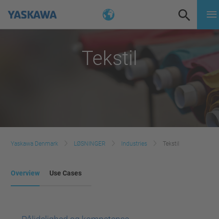
Tekstil
Yaskawa Denmark
LØSNINGER
Industries
Tekstil
Overview
Use Cases