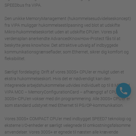
SPEEDbus fra VIPA.
Den unikke MemoryManagement (hukommelsesudvidelseskoncept)
fra VIPA muliggør hukommelsestilpasning ved blot at udskifte
Mikro-hukommelseskortet uden at udskifte CPU'en. Vores på
verdensplan anerkendte AdvancedKnowHow-Protect fås til at
beskytte jeres knowhow. Det attraktive udvalg af indbyggede
kommunikationsgrænseflader, som Ethernet, sikrer dig komfort og
fleksibilitet.
Særligt fordelagtig: Drift af vores 300S+ CPU'er er muligt uden et
ekstra hukommelseskort. Hvis det er nødvendigt kan den
integrerede arbejdshukommelse udvides individuelt op til 8 MB med
VIPA MCC – MemoryConfigurationCard – afhængigt af CPU-typen.
300S+-CPU'en vokser med din programmering. Alle 300S+ CPU'er er
som standard udstyret med Ethernet til PG/OP-kommunikation.
Vores 300S+ COMPACT CPU'er med indbygget SPEED7 teknologi og
eksterne I/O-enheder er særligt velegnede til omkostningsfølsomme
anvendelser. Vores 300S+ er egnede til næsten alle krævende