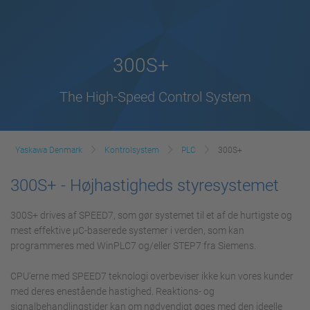
300S+
The High-Speed Control System
Yaskawa Denmark
Kontrolsystem
PLC
300S+
300S+ - Højhastigheds styresystemet
300S+ drives af SPEED7, som gør systemet til et af de hurtigste og
mest effektive µC-baserede systemer i verden, som kan
programmeres med WinPLC7 og/eller STEP7 fra Siemens.
CPU'erne med SPEED7 teknologi overbeviser ikke kun vores kunder
med deres enestående hastighed. Reaktions- og
signalbehandlingstider kan om nødvendigt øges med den ideelle