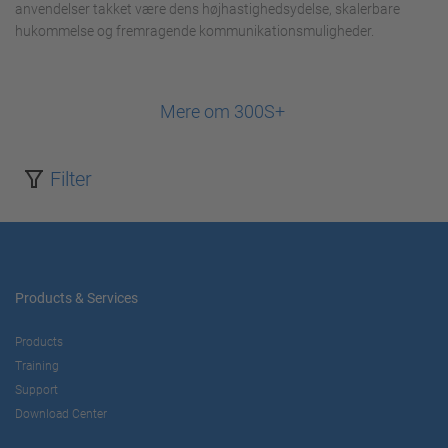
anvendelser takket være dens højhastighedsydelse, skalerbare
hukommelse og fremragende kommunikationsmuligheder.
Mere om 300S+
Filter
Products & Services
Products
Training
Support
Download Center