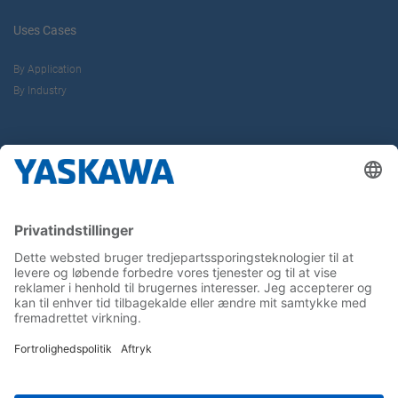
Uses Cases
By Application
By Industry
About us
Yaskawa Europe Gmbh
Contact
Career
Follow us on...