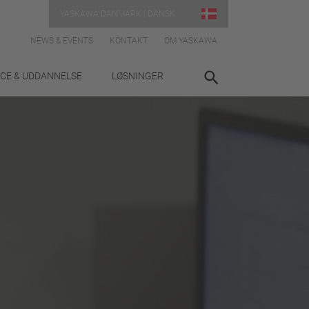
YASKAWA DANMARK | DANSK
NEWS & EVENTS
KONTAKT
OM YASKAWA
ICE & UDDANNELSE
LØSNINGER