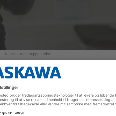
Komplet kundesupport robot
ice
res produkter i hele deres livscyklus. En komplet kundeservice de
viteten og oppe tiden i Deres produktionsanlæg.
awa.eu.com
u.com