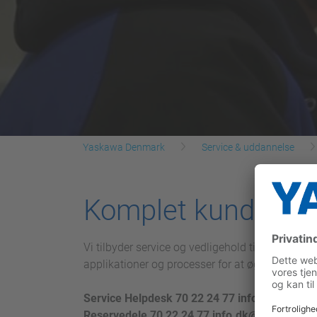
Yaskawa Denmark
Service & uddannelse
Komplet kundeserv
Vi tilbyder service og vedligehold tilpasset vo
applikationer og processer for at øge produkti
Service Helpdesk 70 22 24 77 info.dk@yask
Reservedele 70 22 24 77 info.dk@yaskawa.e