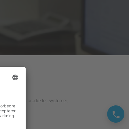
r dækker vores produkter, systemer,