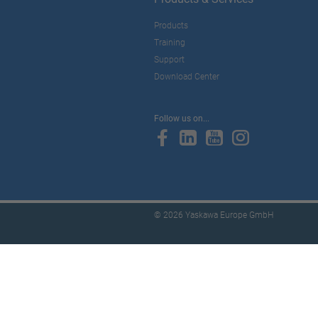
Products
Training
Support
Download Center
Follow us on...
© 2026 Yaskawa Europe GmbH