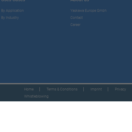
By Application
Yaskawa Europe Gmbh
By Industry
Contact
Career
Home
Terms & Conditions
Imprint
Privacy
Whistleblowing