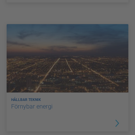
HÅLLBAR TEKNIK
Förnybar energi