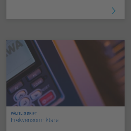
PÅLITLIG DRIFT
Frekvensomriktare