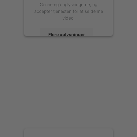
Gennemgå oplysningerne, og
accepter tjenesten for at se denne
video.
Flere oplysninger
Accepter
powered by
Usercentrics Consent
Management Platform