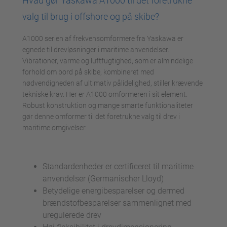
Hvad gør Yaskawa A1000 til det foretrukne
valg til brug i offshore og på skibe?
A1000 serien af frekvensomformere fra Yaskawa er
egnede til drevløsninger i maritime anvendelser.
Vibrationer, varme og luftfugtighed, som er almindelige
forhold om bord på skibe, kombineret med
nødvendigheden af ultimativ pålidelighed, stiller krævende
tekniske krav. Her er A1000 omformeren i sit element.
Robust konstruktion og mange smarte funktionaliteter
gør denne omformer til det foretrukne valg til drev i
maritime omgivelser.
Standardenheder er certificeret til maritime
anvendelser (Germanischer Lloyd)
Betydelige energibesparelser og dermed
brændstofbesparelser sammenlignet med
uregulerede drev