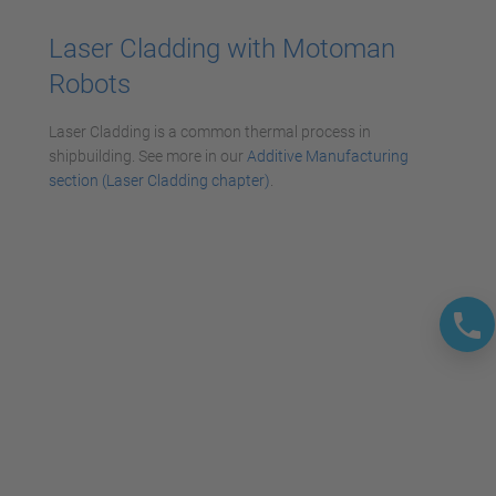
powered by
Usercentrics Consent
Laser Cladding with Motoman
Management Platform
Robots
Laser Cladding is a common thermal process in
shipbuilding. See more in our
Additive Manufacturing
section (Laser Cladding chapter)
.