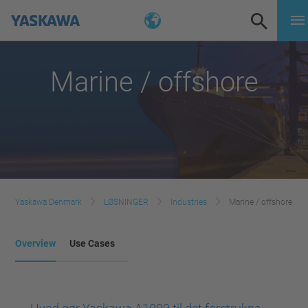
Marine / offshore
Yaskawa Denmark
LØSNINGER
Industries
Marine / offshore
Overview
Use Cases