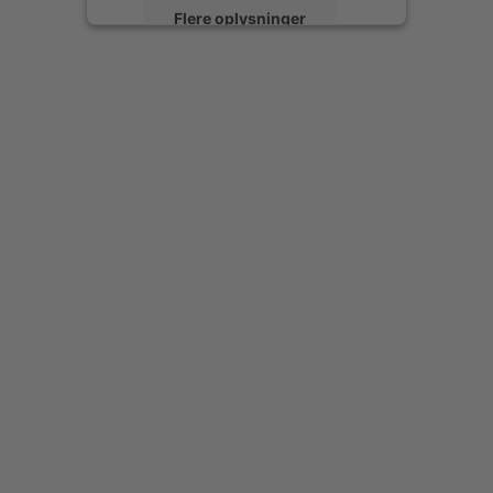
Flere oplysninger
Accepter
powered by
Usercentrics Consent
Management Platform