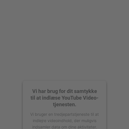
Accepter
powered by
Usercentrics Consent
Management Platform
Vi har brug for dit samtykke
til at indlæse YouTube Video-
tjenesten.
Vi bruger en tredjepartstjeneste til at
indlejre videoindhold, der muligvis
indsamler data om dine aktiviteter.