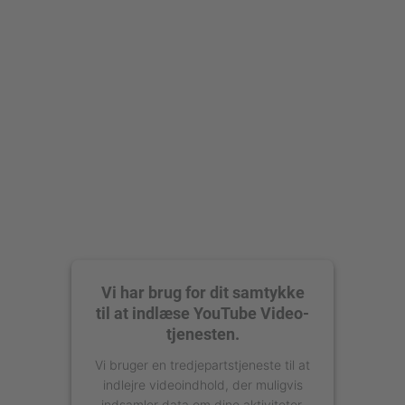
Accepter
powered by
Usercentrics Consent
Management Platform
Vi har brug for dit samtykke
til at indlæse YouTube Video-
tjenesten.
Vi bruger en tredjepartstjeneste til at
indlejre videoindhold, der muligvis
indsamler data om dine aktiviteter.