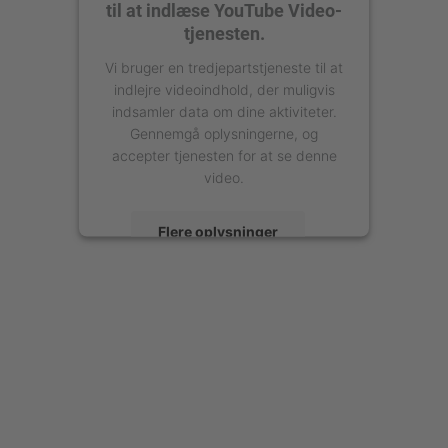
til at indlæse YouTube Video-
tjenesten.
Vi bruger en tredjepartstjeneste til at
indlejre videoindhold, der muligvis
indsamler data om dine aktiviteter.
Gennemgå oplysningerne, og
accepter tjenesten for at se denne
video.
Flere oplysninger
Accepter
powered by
Usercentrics Consent
Management Platform