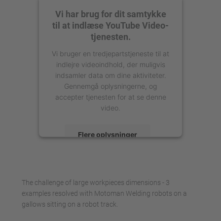
Vi har brug for dit samtykke
til at indlæse YouTube Video-
tjenesten.
Vi bruger en tredjepartstjeneste til at
indlejre videoindhold, der muligvis
indsamler data om dine aktiviteter.
Gennemgå oplysningerne, og
accepter tjenesten for at se denne
video.
Flere oplysninger
Accepter
powered by
Usercentrics Consent
The challenge of large workpieces dimensions - 3
Management Platform
examples resolved with Motoman Welding robots on a
gallows sitting on a robot track.