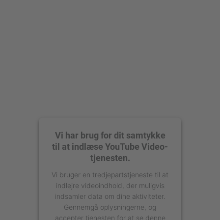
powered by
Usercentrics Consent
Management Platform
Vi har brug for dit samtykke
til at indlæse YouTube Video-
tjenesten.
Vi bruger en tredjepartstjeneste til at
indlejre videoindhold, der muligvis
indsamler data om dine aktiviteter.
Gennemgå oplysningerne, og
accepter tjenesten for at se denne