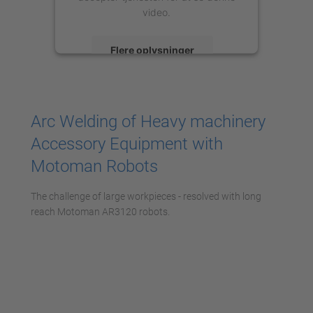
video.
Flere oplysninger
Accepter
powered by
Usercentrics Consent
Arc Welding of Heavy machinery
Management Platform
Accessory Equipment with
Motoman Robots
The challenge of large workpieces - resolved with long
reach Motoman AR3120 robots.