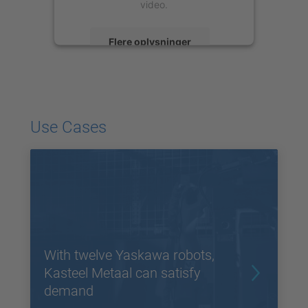
video.
Flere oplysninger
Accepter
powered by
Usercentrics Consent
Management Platform
Use Cases
With twelve Yaskawa robots,
Kasteel Metaal can satisfy
demand