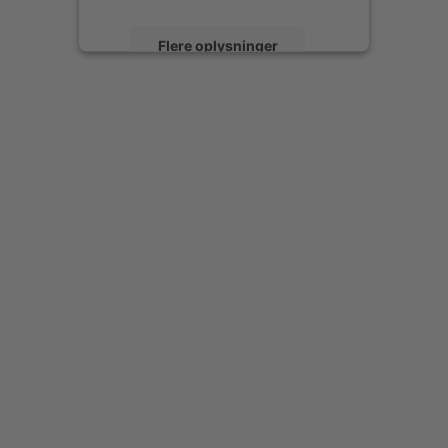
Flere oplysninger
Accepter
powered by
Usercentrics Consent
Management Platform