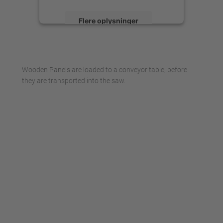
Flere oplysninger
Accepter
powered by
Usercentrics Consent
Wooden Panels are loaded to a conveyor table, before
Management Platform
they are transported into the saw.