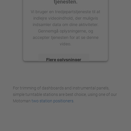
tjenesten.
Vi bruger en tredjepartstjeneste til at
indlejre videoindhold, der muligvis
indsamler data om dine aktiviteter.
Gennemgå oplysningerne, og
accepter tjenesten for at se denne
video.
Flere oplysninger
Accepter
powered by
Usercentrics Consent
For trimming of dashboards and instrumental panels,
Management Platform
simple turntable stations are best choice, using one of our
Motoman
two station positioners
.