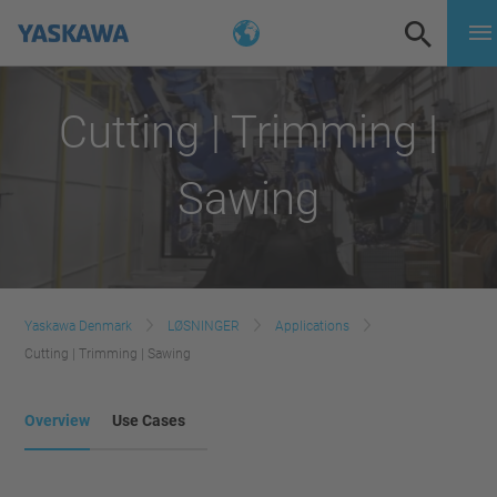
Cutting | Trimming |
Sawing
Yaskawa Denmark
LØSNINGER
Applications
Cutting | Trimming | Sawing
Overview
Use Cases