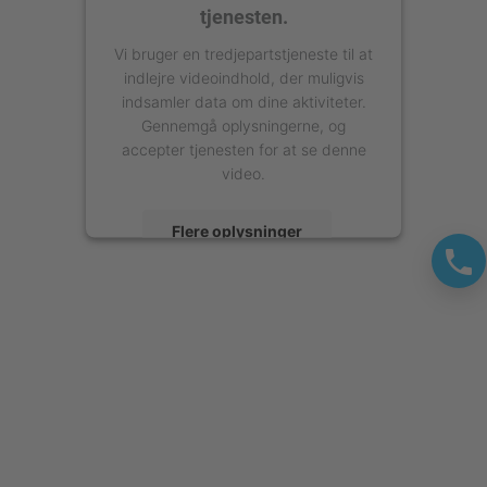
tjenesten.
Vi bruger en tredjepartstjeneste til at
indlejre videoindhold, der muligvis
indsamler data om dine aktiviteter.
Gennemgå oplysningerne, og
accepter tjenesten for at se denne
video.
Flere oplysninger
Accepter
powered by
Usercentrics Consent
Management Platform