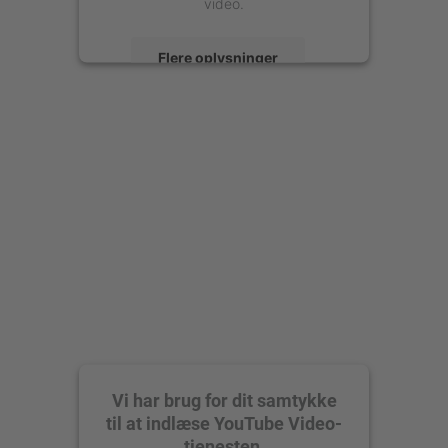
video.
Flere oplysninger
Accepter
powered by
Usercentrics Consent
Management Platform
Vi har brug for dit samtykke
til at indlæse YouTube Video-
tjenesten.