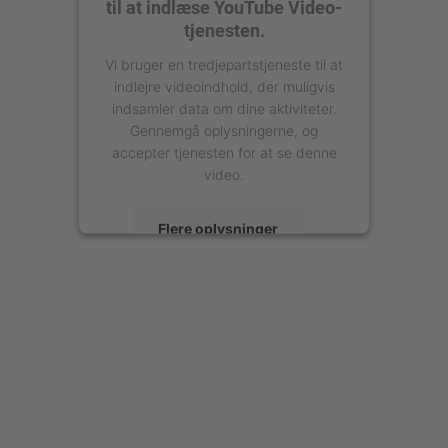
til at indlæse YouTube Video-
tjenesten.
Vi bruger en tredjepartstjeneste til at
indlejre videoindhold, der muligvis
indsamler data om dine aktiviteter.
Gennemgå oplysningerne, og
accepter tjenesten for at se denne
video.
Flere oplysninger
Accepter
powered by
Usercentrics Consent
Management Platform