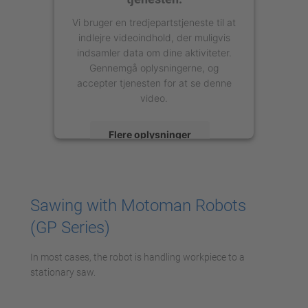
Vi bruger en tredjepartstjeneste til at
indlejre videoindhold, der muligvis
indsamler data om dine aktiviteter.
Gennemgå oplysningerne, og
accepter tjenesten for at se denne
video.
Flere oplysninger
Accepter
powered by
Usercentrics Consent
Sawing with Motoman Robots
Management Platform
(GP Series)
In most cases, the robot is handling workpiece to a
stationary saw.