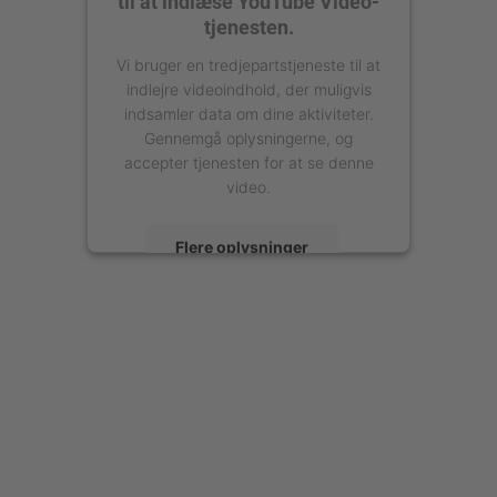
til at indlæse YouTube Video-
tjenesten.
Vi bruger en tredjepartstjeneste til at
indlejre videoindhold, der muligvis
indsamler data om dine aktiviteter.
Gennemgå oplysningerne, og
accepter tjenesten for at se denne
video.
Flere oplysninger
Accepter
powered by
Usercentrics Consent
Management Platform