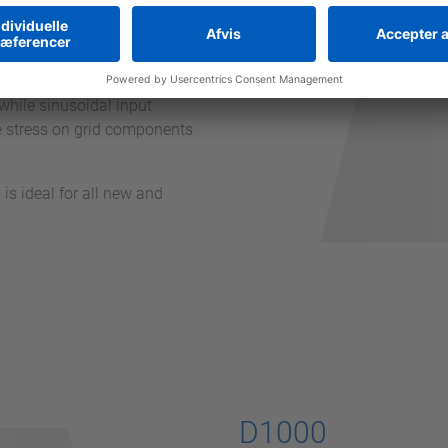
n
ncy drive (VFD) based on latest
eneration capability,
while sinusoidal input
e stress on grid components
 is ideal for all new and
D1000