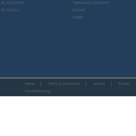
By Application
Yaskawa Europe Gmbh
By Industry
Contact
Career
Home
Terms & Conditions
Imprint
Privacy
Whistleblowing