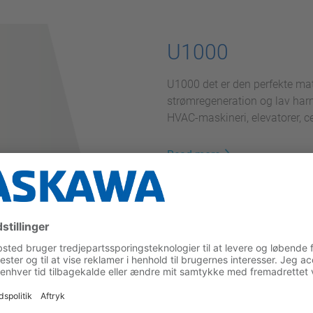
U1000
U1000 det er den perfekte mat
strømregeneration og lav harm
HVAC-maskineri, elevatorer, c
Read more