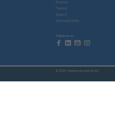
Products
Training
Support
Download Center
Follow us on...
© 2026 Yaskawa Europe GmbH