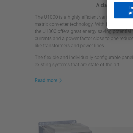
A class of its ow
The U1000 is a highly efficient variable freque
matrix converter technology. With full power reg
the U1000 offers great energy saving potential 
currents and a power factor close to one reduc
like transformers and power lines.
The flexible and individually configurable panel
existing systems that are state-of-the-art.
Read more