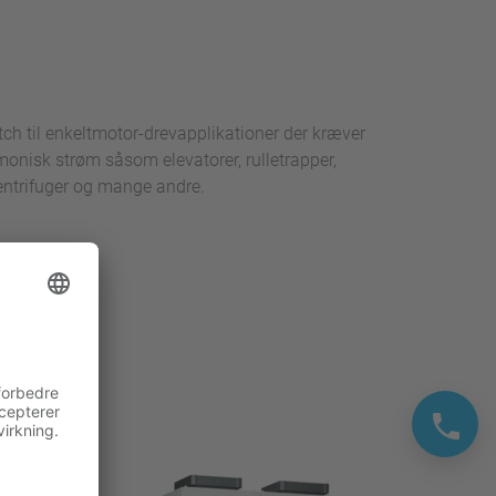
ch til enkeltmotor-drevapplikationer der kræver
onisk strøm såsom elevatorer, rulletrapper,
entrifuger og mange andre.